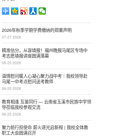
2026年秋季学期学费缴纳的郑重声明
07-27 2026
精准估分，从容填报！福州晚报马尾区专场中
考志愿填报讲座圆满落幕
06-25 2026
温情慰问暖人心凝心聚力战中考｜我校领导赴
马尾一中考点慰问送考教师
06-25 2026
教育相逢 互鉴同行 — 云南省玉溪市民族中学领
导莅临我校参观交流
06-25 2026
聚力前行担使命 薪火逐光启新程 | 我校全体教
职工大会圆满召开